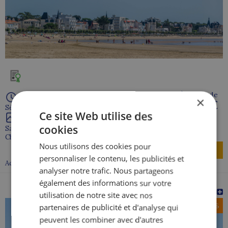
À partir de
×
1 300 €
Séjour de 7 jour(s)
Ce site Web utilise des
cookies
Saint Jean d'Angle
Charente maritime - 17
Nous utilisons des cookies pour
Découvrir
personnaliser le contenu, les publicités et
Accompagnement proximité
analyser notre trafic. Nous partageons
également des informations sur votre
ARVERT (discret)
utilisation de notre site avec nos
18-99 ANS
partenaires de publicité et d'analyse qui
peuvent les combiner avec d'autres