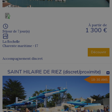
À partir de
1 300 €
Séjour de 7 jour(s)
La Rochelle
Charente maritime - 17
Découvrir
Accompagnement discret
SAINT HILAIRE DE RIEZ (discret/proximite)
18-30 ANS