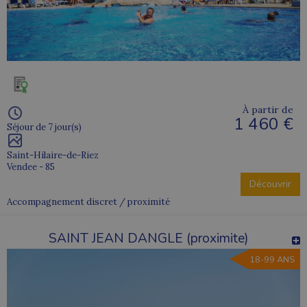
À partir de
1 460 €
Séjour de 7 jour(s)
Saint-Hilaire-de-Riez
Vendee - 85
Découvrir
Accompagnement discret / proximité
SAINT JEAN DANGLE (proximite)
18-99 ANS