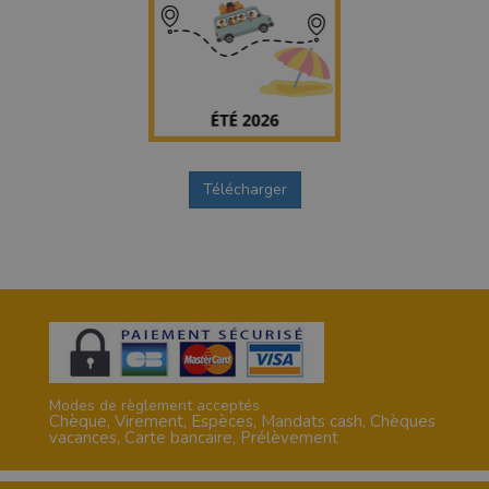
1
Télécharger
0
Modes de règlement acceptés
Chèque, Virement, Espèces, Mandats cash, Chèques
vacances, Carte bancaire, Prélèvement