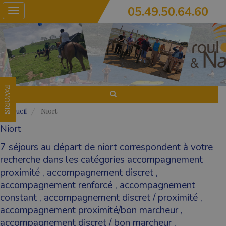
05.49.50.64.60
Toggle
navigation
FAVORIS
Accueil
Niort
Niort
7 séjours au départ de niort correspondent à votre
recherche dans les catégories
accompagnement
proximité
,
accompagnement discret
,
accompagnement renforcé
,
accompagnement
constant
,
accompagnement discret / proximité
,
accompagnement proximité/bon marcheur
,
accompagnement discret / bon marcheur
,