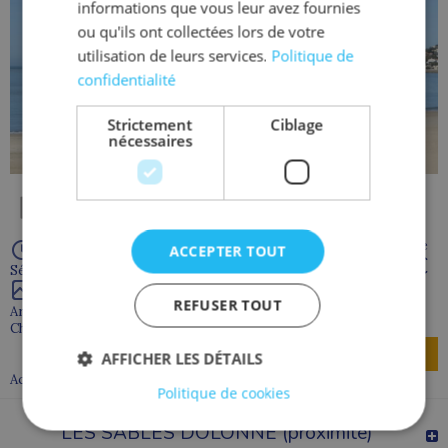
informations que vous leur avez fournies
ou qu'ils ont collectées lors de votre
utilisation de leurs services.
Politique de
confidentialité
Strictement
Ciblage
nécessaires
À partir de
ACCEPTER TOUT
1 375 €
Séjour de 7 jour(s)
REFUSER TOUT
Arvert
Charente maritime - 17
Découvrir
AFFICHER LES DÉTAILS
Accompagnement discret
Politique de cookies
LES SABLES DOLONNE (proximite)