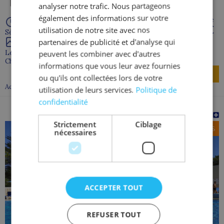
analyser notre trafic. Nous partageons
également des informations sur votre
À partir de
1 280 €
utilisation de notre site avec nos
Séjour de 7 jour(s)
partenaires de publicité et d'analyse qui
Les Mathes
peuvent les combiner avec d'autres
Charente maritime - 17
informations que vous leur avez fournies
Découvrir
ou qu'ils ont collectées lors de votre
Accompagnement discret / proximité
utilisation de leurs services.
Politique de
confidentialité
SAINT HILAIRE DE RIEZ (discret/proximite)
Strictement
Ciblage
18-30 ANS
nécessaires
ACCEPTER TOUT
REFUSER TOUT