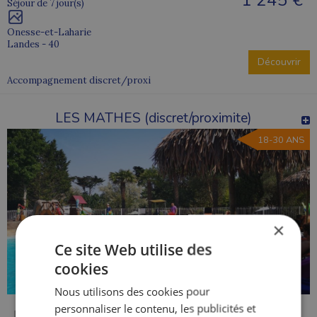
1 245 €
Séjour de 7 jour(s)
Onesse-et-Laharie
Landes - 40
Découvrir
Accompagnement discret/proxi
LES MATHES (discret/proximite)
18-30 ANS
×
Ce site Web utilise des
cookies
Nous utilisons des cookies pour
personnaliser le contenu, les publicités et