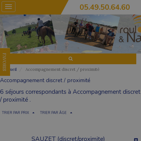
05.49.50.64.60
Toggle
navigation
FAVORIS
Accueil
Accompagnement discret / proximité
Accompagnement discret / proximité
6 séjours correspondants à Accompagnement discret
/ proximité .
TRIER PAR PRIX
TRIER PAR ÂGE
SAUZET (discret/proximite)