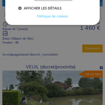
AFFICHER LES DÉTAILS
Politique de cookies
À partir de
1 460 €
Séjour de 7 jour(s)
Saint-Hilaire-de-Riez
Vendee - 85
Découvrir
Accompagnement discret / proximité
VEUIL (discret/proximite)
18-99 ANS