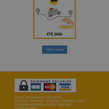
1
Télécharger
0
Modes de règlement acceptés
Chèque, Virement, Espèces, Mandats cash,
Chèques vacances, Carte bancaire,
Prélèvement