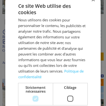
Ce site Web utilise des
cookies
Nous utilisons des cookies pour
personnaliser le contenu, les publicités et
À partir de
analyser notre trafic. Nous partageons
1 465 €
également des informations sur votre
Séjour de 7 jour(s)
utilisation de notre site avec nos
Saint Fiacre
partenaires de publicité et d'analyse qui
Cotes d'armor - 22
peuvent les combiner avec d'autres
Découvrir
informations que vous leur avez fournies
Accompagnement proximité
ou qu'ils ont collectées lors de votre
utilisation de leurs services.
Politique de
COULON (proximite)
confidentialité
18-99 ANS
Strictement
Ciblage
nécessaires