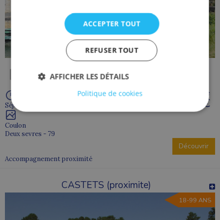
ACCEPTER TOUT
REFUSER TOUT
AFFICHER LES DÉTAILS
À partir de
Politique de cookies
2 600 €
Séjour de 14 jour(s)
Coulon
Deux sevres - 79
Découvrir
Accompagnement proximité
CASTETS (proximite)
18-99 ANS