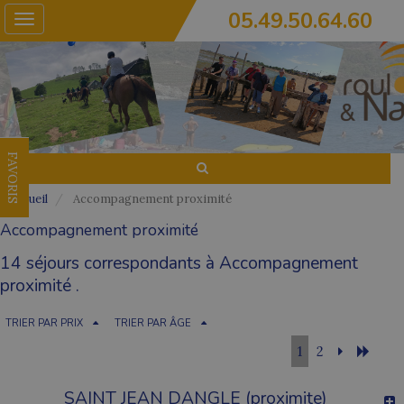
05.49.50.64.60
Toggle
navigation
FAVORIS
Accueil
Accompagnement proximité
Accompagnement proximité
14 séjours correspondants à Accompagnement
proximité .
TRIER PAR PRIX
TRIER PAR ÂGE
1
2
SAINT JEAN DANGLE (proximite)