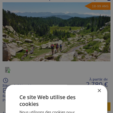
18-99 ANS
À partir de
2 780 €
Séjour de 14 jour(s)
×
Ce site Web utilise des
Saillagouse
Pyrenees orientales - 66
cookies
Découvrir
Nous utilisons des cookies pour