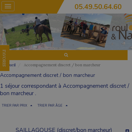
05.49.50.64.60
Toggle
navigation
FAVORIS
Accueil
Accompagnement discret / bon marcheur
Accompagnement discret / bon marcheur
1 séjour correspondant à Accompagnement discret /
bon marcheur .
TRIER PAR PRIX
TRIER PAR ÂGE
SAILLAGOUSE (discret/bon marcheur)