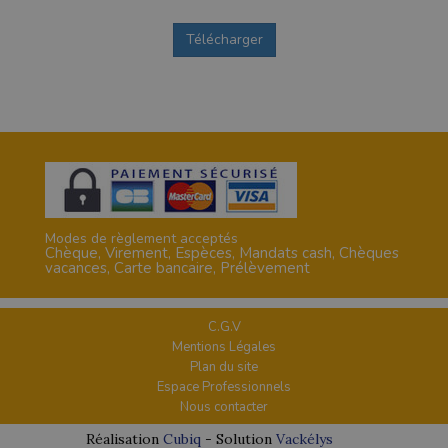
1
Télécharger
0
Modes de règlement acceptés
Chèque, Virement, Espèces, Mandats cash, Chèques
vacances, Carte bancaire, Prélèvement
C.G.V
Mentions Légales
Plan du site
Espace Professionnels
Nous contacter
Réalisation
Cubiq
- Solution
Vackélys