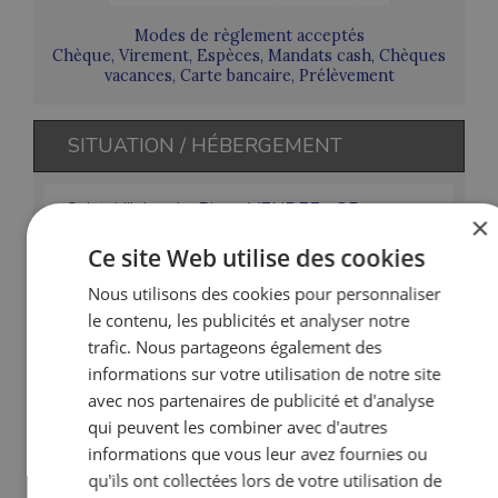
Modes de règlement acceptés
Chèque, Virement, Espèces, Mandats cash, Chèques
vacances, Carte bancaire, Prélèvement
SITUATION / HÉBERGEMENT
Saint-Hilaire-de-Riez - VENDEE - 85 -
×
FRANCE
Ce site Web utilise des cookies
Capacité :
10 personnes
Nous utilisons des cookies pour personnaliser
le contenu, les publicités et analyser notre
Deux mobil-homes :
6 chambres au rdc, de 1 à 2
trafic. Nous partageons également des
personnes, piscine avec toboggan. Conseil : tenue de
informations sur votre utilisation de notre site
sport et baskets.
avec nos partenaires de publicité et d'analyse
Nom
Etage
Description
qui peuvent les combiner avec d'autres
informations que vous leur avez fournies ou
CH 1
RDC
2 lits simples
qu'ils ont collectées lors de votre utilisation de
CH 2
RDC
2 lits simples