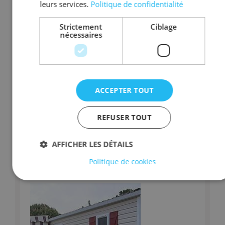
leurs services.
Politique de confidentialité
CH 3
RDC
1 lit double
Strictement
Ciblage
nécessaires
CH 4
RDC
2 lits simples
CH 5
RDC
2 lits simples
CH 6
RDC
1 lit double
ACCEPTER TOUT
Equipements :
Piscine, Salon de jardin, Table de ping-
pong, Téléviseur, soirées à thèmes, karaoké, aquagym,
tournoi de vollley.
REFUSER TOUT
Restauration
:
AFFICHER LES DÉTAILS
Repas préparés par les accompagnateurs avec l'aide des
Politique de cookies
vacanciers