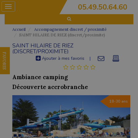
05.49.50.64.60
Toggle
navigation
Accueil
Accompagnement discret / proximité
SAINT HILAIRE DE RIEZ (discret/proximite)
SAINT HILAIRE DE RIEZ
(DISCRET/PROXIMITE)
FAVORIS
Ajouter à mes favoris
|
Ambiance camping
Découverte accrobranche
18-30 ans