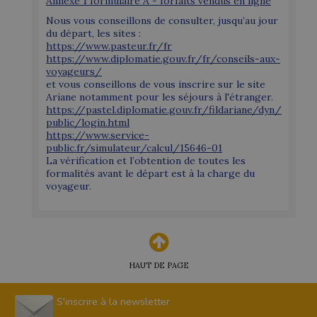
Annexe 1 formulaire A - forfaits vendus en ligne
Nous vous conseillons de consulter, jusqu’au jour
du départ, les sites :
https://www.pasteur.fr/fr
https://www.diplomatie.gouv.fr/fr/conseils-aux-
voyageurs/
et vous conseillons de vous inscrire sur le site
Ariane notamment pour les séjours à l'étranger.
https://pastel.diplomatie.gouv.fr/fildariane/dyn/
public/login.html
https://www.service-
public.fr/simulateur/calcul/15646-01
La vérification et l’obtention de toutes les
formalités avant le départ est à la charge du
voyageur.
HAUT DE PAGE
S'inscrire à la newsletter