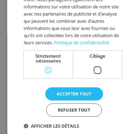
informations sur votre utilisation de notre site
SDE 1
RDC
1 douche
avec nos partenaires de publicité et d'analyse
SDE 2
RDC
1 douche
qui peuvent les combiner avec d'autres
informations que vous leur avez fournies ou
SDE 3
RDC
1 douche
qu'ils ont collectées lors de votre utilisation de
leurs services.
Politique de confidentialité
WC 1
RDC
1 WC
WC 2
RDC
1 WC
Strictement
Ciblage
nécessaires
WC 3
RDC
1 WC
Chambre 4
1
3 lits simples
chambre 5
1
2 lits simples
ACCEPTER TOUT
mezzanine
1
2 lits simples, 1
accompagnateurs
canapé
REFUSER TOUT
SDE
1
1 douche
AFFICHER LES DÉTAILS
WC 4
1
1 WC