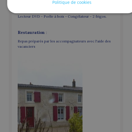
Politique de cookies
Equipements :
Barbecue, Lave-linge, Lave-vaisselle,
Jardin, Salon de jardin, Téléviseur, Four à bois - Wifi -
Lecteur DVD - Poêle à bois - Congélateur - 2 frigos.
Restauration
:
Repas préparés par les accompagnateurs avec l'aide des
vacanciers