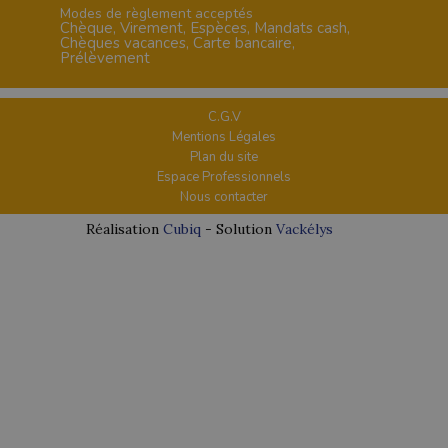
Modes de règlement acceptés
Chèque, Virement, Espèces, Mandats cash,
Chèques vacances, Carte bancaire,
Prélèvement
C.G.V
Mentions Légales
Plan du site
Espace Professionnels
Nous contacter
Réalisation
Cubiq
- Solution
Vackélys