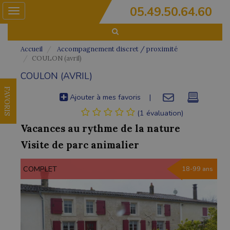
05.49.50.64.60
Toggle
navigation
Accueil
Accompagnement discret / proximité
COULON (avril)
COULON (AVRIL)
FAVORIS
Ajouter à mes favoris
|
(1 évaluation)
Vacances au rythme de la nature
Visite de parc animalier
COMPLET
18-99 ans