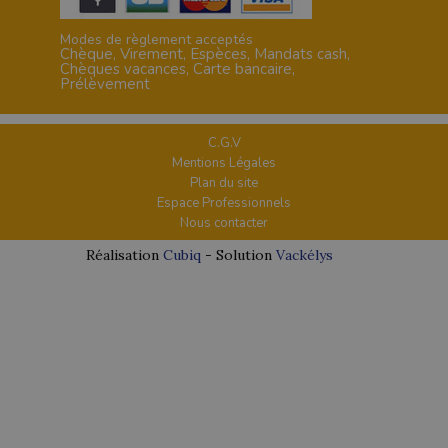
Modes de règlement acceptés
Chèque, Virement, Espèces, Mandats cash,
Chèques vacances, Carte bancaire,
Prélèvement
C.G.V
Mentions Légales
Plan du site
Espace Professionnels
Nous contacter
Réalisation
Cubiq
- Solution
Vackélys