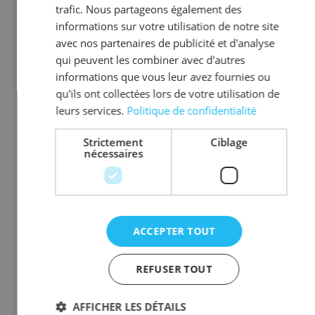
trafic. Nous partageons également des
wc
RDC
1 WC
informations sur votre utilisation de notre site
avec nos partenaires de publicité et d'analyse
bibliothèque -
1
1 lit
acccompagnateur
superposé, 1
qui peuvent les combiner avec d'autres
lit R.N.
informations que vous leur avez fournies ou
qu'ils ont collectées lors de votre utilisation de
Chambre 1
1
2 lits simples
leurs services.
Politique de confidentialité
chambre 2
1
2 lits simples
Strictement
Ciblage
Chambre 3
1
1 lit double
nécessaires
SDB
1
1 baignoire, 1
douche
WC
1
1 WC
ACCEPTER TOUT
Chambre 4
2
2 lits simples
Chambre 5
2
1 lit double
REFUSER TOUT
SDE
2
1 WC, 1
AFFICHER LES DÉTAILS
douche