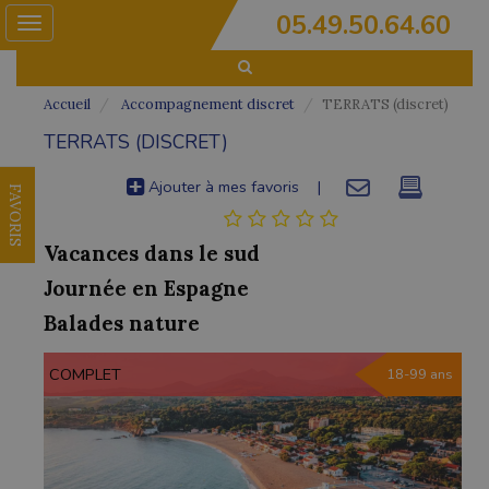
05.49.50.64.60
Toggle
navigation
Accueil
Accompagnement discret
TERRATS (discret)
TERRATS (DISCRET)
Ajouter à mes favoris
|
FAVORIS
Vacances dans le sud
Journée en Espagne
Balades nature
COMPLET
18-99 ans