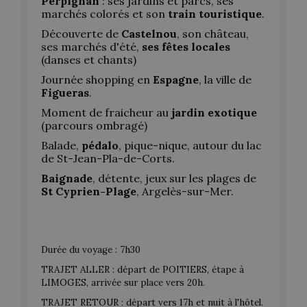
Perpignan
: ses jardins et parcs, ses
marchés colorés et son
train touristique
.
Découverte de
Castelnou
, son château,
ses marchés d'été,
ses fêtes locales
(danses et chants)
Journée shopping en
Espagne
, la ville de
Figueras
.
Moment de fraicheur au
jardin exotique
(parcours ombragé)
Balade,
pédalo
, pique-nique, autour du lac
de St-Jean-Pla-de-Corts.
Baignade
, détente, jeux sur les plages de
St Cyprien-Plage
, Argelès-sur-Mer.
Durée du voyage : 7h30
TRAJET ALLER : départ de POITIERS, étape à
LIMOGES, arrivée sur place vers 20h.
TRAJET RETOUR : départ vers 17h et nuit à l'hôtel.