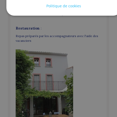
Politique de cookies
Equipements :
Barbecue, Chaîne HI-FI, Lave-linge,
Lave-vaisselle, Jardin, Salon de jardin.
Restauration
:
Repas préparés par les accompagnateurs avec l'aide des
vacanciers