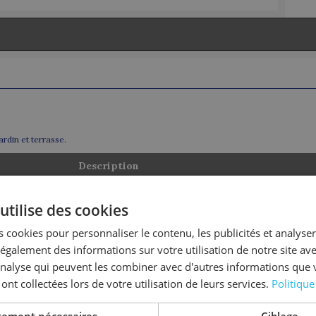
ardin et terrasse.
Description
1 WC
utilise des cookies
1 lit double, 1 douche
 cookies pour personnaliser le contenu, les publicités et analyser 
1 lit simple, 1 lit superposé
galement des informations sur votre utilisation de notre site av
'analyse qui peuvent les combiner avec d'autres informations que 
1 lit double, 1 douche
 ont collectées lors de votre utilisation de leurs services.
Politique
1 baignoire