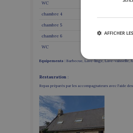
Stri
WC
1
chambre 4
2
chambre 5
2
AFFICHER LES
chambre 6
2
WC
2
Equipements :
Barbecue, Lave-linge, Lave-vaisselle, Jar
Restauration
:
Repas préparés par les accompagnateurs avec l'aide des