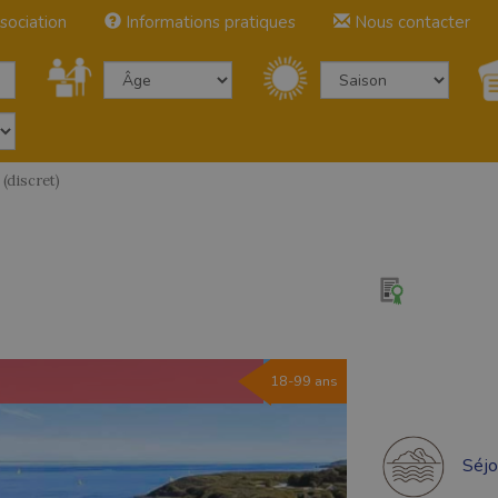
sociation
Informations pratiques
Nous contacter
discret)
18-99 ans
Séjo