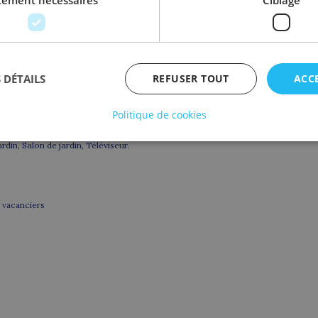
ctement nécessaires
Ciblage
1 WC
2 lits simples
2 lits simples, 1 baignoire, 1 WC
 DÉTAILS
REFUSER TOUT
ACC
1 lit double, 1 douche
1 WC
Politique de cookies
din, Salon de jardin, Téléviseur.
 vacanciers