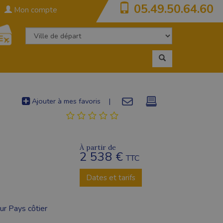
05.49.50.64.60
Mon compte
Ajouter à mes favoris
|
À partir de
2 538 €
TTC
Dates et tarifs
ur Pays côtier