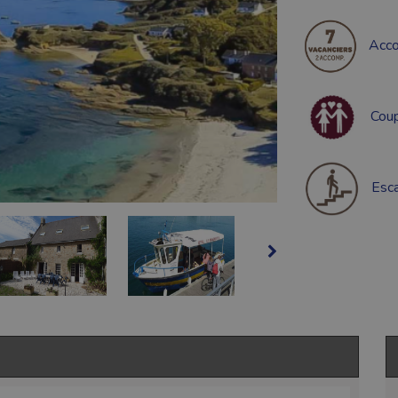
Acc
Coup
Esca