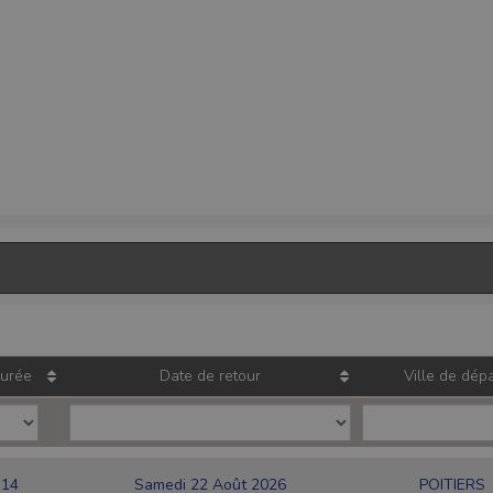
urée
Date de retour
Ville de dépa
14
Samedi 22 Août 2026
POITIERS