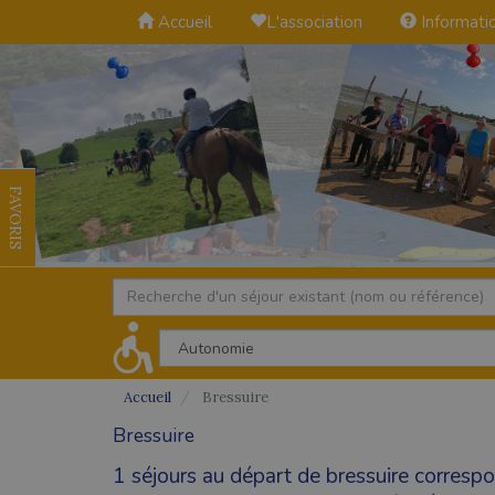
Accueil
L'association
Informati
FAVORIS
Accueil
Bressuire
Bressuire
1 séjours au départ de bressuire corresp