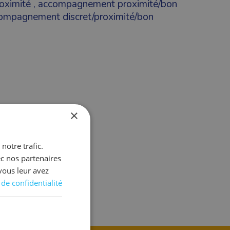
oximité
,
accompagnement proximité/bon
ompagnement discret/proximité/bon
×
notre trafic.
ec nos partenaires
vous leur avez
 de confidentialité