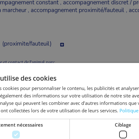
ompagnement constant
,
accompagnement discret / pr
n marcheur
,
accompagnement proximité/fauteuil
,
acc
roximite/fauteuil)
 et contact de l'animal, parc
r, visite de Nantes
À partir de
utilise des cookies
1 345 €
s)
 cookies pour personnaliser le contenu, les publicités et analyser 
de-
galement des informations sur votre utilisation de notre site av
Découvrir
'analyse qui peuvent les combiner avec d'autres informations que 
 - 44
 ont collectées lors de votre utilisation de leurs services.
Politique
ctement nécessaires
Ciblage