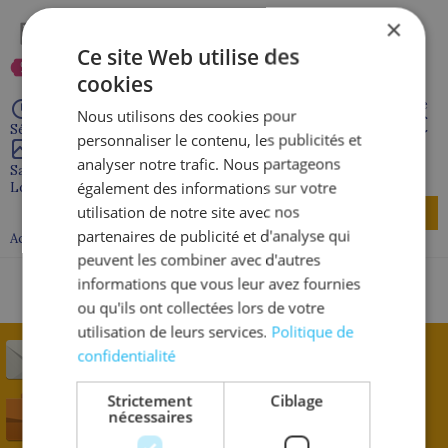
×
Ce site Web utilise des
Approche et contact de l'animal, parc animalier, visite de
cookies
Nantes
À partir de
Nous utilisons des cookies pour
1 345 €
Séjour de 7 jour(s)
personnaliser le contenu, les publicités et
analyser notre trafic. Nous partageons
Saint-Philbert-de-Grand-Lieu
également des informations sur votre
Loire atlantique - 44
utilisation de notre site avec nos
Découvrir
partenaires de publicité et d'analyse qui
Accompagnement proximité/fauteuil
peuvent les combiner avec d'autres
informations que vous leur avez fournies
ou qu'ils ont collectées lors de votre
utilisation de leurs services.
Politique de
S'inscrire à la newsletter
confidentialité
Strictement
Ciblage
Offres d'emplois
nécessaires