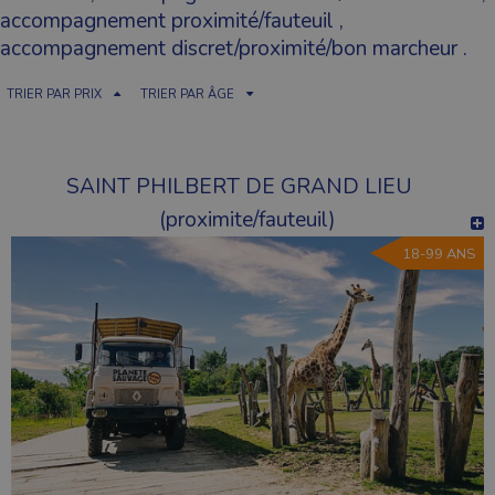
accompagnement proximité/fauteuil
,
accompagnement discret/proximité/bon marcheur
.
TRIER PAR PRIX
TRIER PAR ÂGE
SAINT PHILBERT DE GRAND LIEU
(proximite/fauteuil)
18-99 ANS