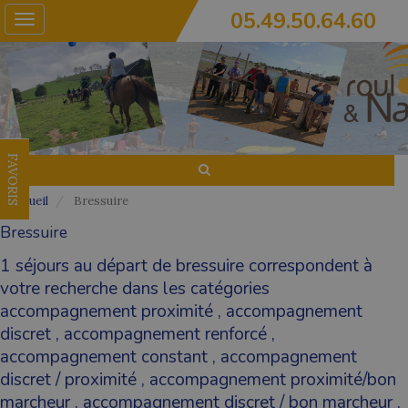
05.49.50.64.60
Toggle
navigation
FAVORIS
Accueil
Bressuire
Bressuire
1 séjours au départ de bressuire correspondent à
votre recherche dans les catégories
accompagnement proximité
,
accompagnement
discret
,
accompagnement renforcé
,
accompagnement constant
,
accompagnement
discret / proximité
,
accompagnement proximité/bon
marcheur
,
accompagnement discret / bon marcheur
,